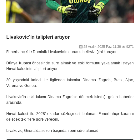
Livakovic'in talipleri artıyor
28 Aralık 2025 Paz 11:39
9271
Fenerbahçe'de Dominik Livakovic'in durumu belirsizliğini koruyor.
Dünya Kupası öncesinde süre almak ve eski formunu yakalamak isteyen
Hırvat kalecinin talipleri artıyor.
30 yaşındaki kaleci ile ilgilenen takımlar Dinamo Zagreb, Brest, Ajax,
Verona ve Genoa.
Livakovic'in eski takımı Dinamo Zagreb'e dönmek istediği gelen haberler
arasında.
Hırvat kaleci ile 2028'e kadar sözleşmesi bulunan Fenerbahçe kararını
gelecek tekliflere göre verecek.
Livakovic, Girona'da sezon başından beri süre alamadı.