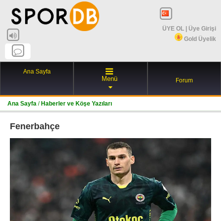
ÜYE OL
|
Üye Girişi
Gold Üyelik
Ana Sayfa
Menü
Forum
Ana Sayfa
/
Haberler ve Köşe Yazıları
Fenerbahçe