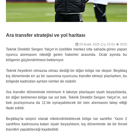
Ara transfer stratejisi ve yol haritası
03 Aralık 2025 Çrş 15:01
9315
Teknik Direktör Sergen Yalçın’ın özellikle merkez orta sahada görev yapan
oyuncu alınmasını istediği gelen haberler arasında. Ocak ayında bu
bölgenin güçlendirilmesi bekleniyor.
Teknik heyetinin olmazsa olmaz dediği bir diğer bölge ise stoper. Beşiktaş
kış döneminde en az bir savunma oyuncusu transfer etmeyi planlarken, bu
bölgede kadrodan ayrılan isimler de olabilir.
Ara transfer döneminde minimum 4 takviye planlayan siyah beyazlılarda,
bir diğer belirlenen bölge ise sol bek. Teknik Direktör Sergen Yalçın’ın, sol
bek pozisyonuna da 11’de oynayabilecek bir isim alınmasını talep ettiği
ifade edildi.
Beşiktaş’ta sürpriz olarak nitelendirilebilecek bölge ise santrfor. Yazın 2
santrforu kadrosuna katan siyah beyazlıların, kış döneminde de bir forvet
transferi yapabileceği kaydedildi.