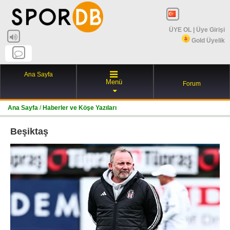
ÜYE OL
|
Üye Girişi
Gold Üyelik
Ana Sayfa
Menü
Forum
Ana Sayfa
/
Haberler ve Köşe Yazıları
Beşiktaş