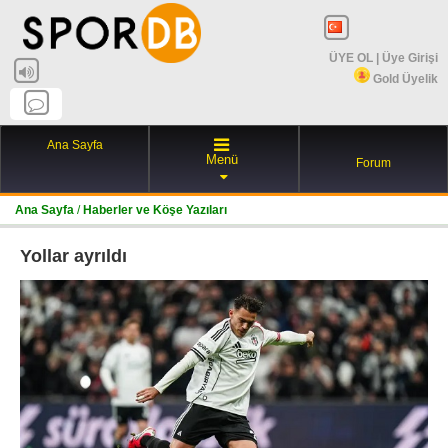
ÜYE OL
|
Üye Girişi
Gold Üyelik
Ana Sayfa
Menü
Forum
Ana Sayfa
/
Haberler ve Köşe Yazıları
Yollar ayrıldı