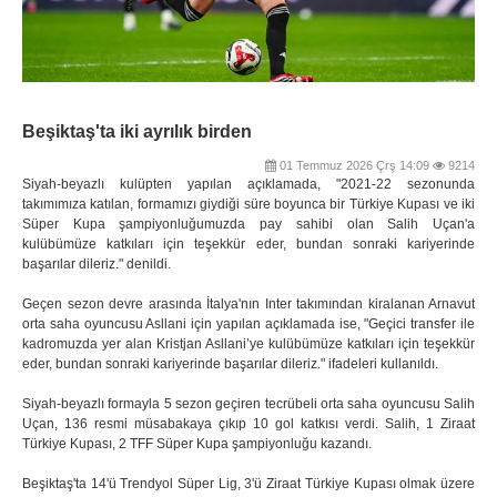
Beşiktaş'ta iki ayrılık birden
01 Temmuz 2026 Çrş 14:09
9214
Siyah-beyazlı kulüpten yapılan açıklamada, "2021-22 sezonunda
takımımıza katılan, formamızı giydiği süre boyunca bir Türkiye Kupası ve iki
Süper Kupa şampiyonluğumuzda pay sahibi olan Salih Uçan'a
kulübümüze katkıları için teşekkür eder, bundan sonraki kariyerinde
başarılar dileriz." denildi.
Geçen sezon devre arasında İtalya'nın Inter takımından kiralanan Arnavut
orta saha oyuncusu Asllani için yapılan açıklamada ise, "Geçici transfer ile
kadromuzda yer alan Kristjan Asllani’ye kulübümüze katkıları için teşekkür
eder, bundan sonraki kariyerinde başarılar dileriz." ifadeleri kullanıldı.
Siyah-beyazlı formayla 5 sezon geçiren tecrübeli orta saha oyuncusu Salih
Uçan, 136 resmi müsabakaya çıkıp 10 gol katkısı verdi. Salih, 1 Ziraat
Türkiye Kupası, 2 TFF Süper Kupa şampiyonluğu kazandı.
Beşiktaş'ta 14'ü Trendyol Süper Lig, 3'ü Ziraat Türkiye Kupası olmak üzere