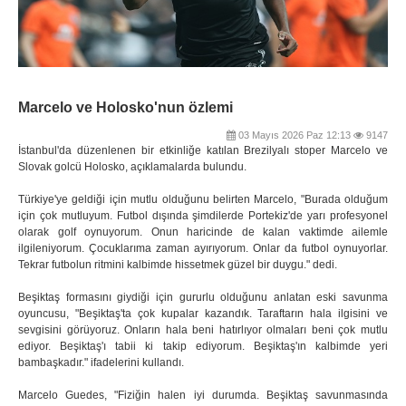
Marcelo ve Holosko'nun özlemi
03 Mayıs 2026 Paz 12:13
9147
İstanbul'da düzenlenen bir etkinliğe katılan Brezilyalı stoper Marcelo ve
Slovak golcü Holosko, açıklamalarda bulundu.
Türkiye'ye geldiği için mutlu olduğunu belirten Marcelo, "Burada olduğum
için çok mutluyum. Futbol dışında şimdilerde Portekiz'de yarı profesyonel
olarak golf oynuyorum. Onun haricinde de kalan vaktimde ailemle
ilgileniyorum. Çocuklarıma zaman ayırıyorum. Onlar da futbol oynuyorlar.
Tekrar futbolun ritmini kalbimde hissetmek güzel bir duygu." dedi.
Beşiktaş formasını giydiği için gururlu olduğunu anlatan eski savunma
oyuncusu, "Beşiktaş'ta çok kupalar kazandık. Taraftarın hala ilgisini ve
sevgisini görüyoruz. Onların hala beni hatırlıyor olmaları beni çok mutlu
ediyor. Beşiktaş'ı tabii ki takip ediyorum. Beşiktaş'ın kalbimde yeri
bambaşkadır." ifadelerini kullandı.
Marcelo Guedes, "Fiziğin halen iyi durumda. Beşiktaş savunmasında