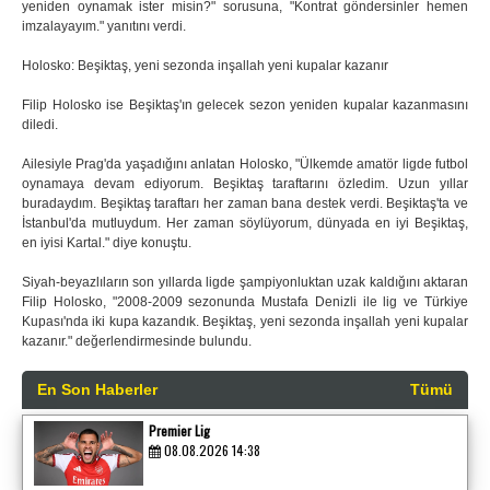
yeniden oynamak ister misin?" sorusuna, "Kontrat göndersinler hemen
imzalayayım." yanıtını verdi.
Holosko: Beşiktaş, yeni sezonda inşallah yeni kupalar kazanır
Filip Holosko ise Beşiktaş'ın gelecek sezon yeniden kupalar kazanmasını
diledi.
Ailesiyle Prag'da yaşadığını anlatan Holosko, "Ülkemde amatör ligde futbol
oynamaya devam ediyorum. Beşiktaş taraftarını özledim. Uzun yıllar
buradaydım. Beşiktaş taraftarı her zaman bana destek verdi. Beşiktaş'ta ve
İstanbul'da mutluydum. Her zaman söylüyorum, dünyada en iyi Beşiktaş,
en iyisi Kartal." diye konuştu.
Siyah-beyazlıların son yıllarda ligde şampiyonluktan uzak kaldığını aktaran
Filip Holosko, "2008-2009 sezonunda Mustafa Denizli ile lig ve Türkiye
Kupası'nda iki kupa kazandık. Beşiktaş, yeni sezonda inşallah yeni kupalar
kazanır." değerlendirmesinde bulundu.
En Son Haberler
Tümü
Premier Lig
08.08.2026 14:38