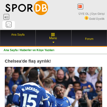
ÜYE OL
|
Üye Girişi
Gold Üyelik
Ana Sayfa
Menü
Forum
Ana Sayfa
/
Haberler ve Köşe Yazıları
Chelsea'de flaş ayrılık!