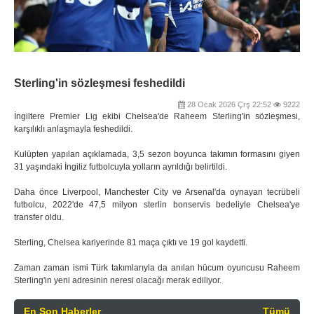
Sterling'in sözleşmesi feshedildi
28 Ocak 2026 Çrş 22:52
9222
İngiltere Premier Lig ekibi Chelsea'de Raheem Sterling'in sözleşmesi,
karşılıklı anlaşmayla feshedildi.
Kulüpten yapılan açıklamada, 3,5 sezon boyunca takımın formasını giyen
31 yaşındaki İngiliz futbolcuyla yolların ayrıldığı belirtildi.
Daha önce Liverpool, Manchester City ve Arsenal'da oynayan tecrübeli
futbolcu, 2022'de 47,5 milyon sterlin bonservis bedeliyle Chelsea'ye
transfer oldu.
Sterling, Chelsea kariyerinde 81 maça çıktı ve 19 gol kaydetti.
Zaman zaman ismi Türk takımlarıyla da anılan hücum oyuncusu Raheem
Sterling'in yeni adresinin neresi olacağı merak ediliyor.
En Son Haberler
Tümü