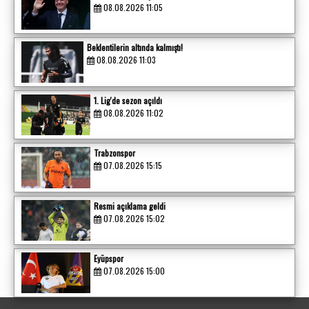
08.08.2026 11:05
Beklentilerin altında kalmıştı!
08.08.2026 11:03
1. Lig'de sezon açıldı
08.08.2026 11:02
Trabzonspor
07.08.2026 15:15
Resmi açıklama geldi
07.08.2026 15:02
Eyüpspor
07.08.2026 15:00