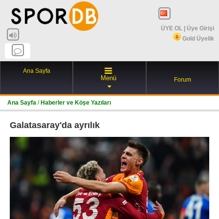
ÜYE OL
|
Üye Girişi
Gold Üyelik
Ana Sayfa
Menü
Forum
Ana Sayfa
/
Haberler ve Köşe Yazıları
Galatasaray'da ayrılık