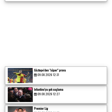
Göztepe'den "süper" prova
09.08.2026 12:31
Infantino'ya şok suçlama
09.08.2026 12:27
Premier Lig