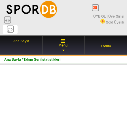
ÜYE OL
|
Üye Girişi
Gold Üyelik
Ana Sayfa
Menü
Forum
Ana Sayfa
/
Takım Seri İstatistikleri